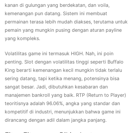
kanan di gulungan yang berdekatan, dan voila,
kemenangan pun datang. Sistem ini membuat
permainan terasa lebih mudah diakses, terutama untuk
pemain yang mungkin pusing dengan aturan payline
yang kompleks.
Volatilitas game ini termasuk HIGH. Nah, ini poin
penting. Slot dengan volatilitas tinggi seperti Buffalo
King berarti kemenangan kecil mungkin tidak terlalu
sering datang, tapi ketika menang, potensinya bisa
sangat besar. Jadi, dibutuhkan kesabaran dan
manajemen bankroll yang baik. RTP (Return to Player)
teoritisnya adalah 96.06%, angka yang standar dan
kompetitif di industri, menunjukkan bahwa game ini
dirancang dengan adil dalam jangka panjang.