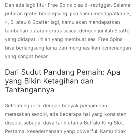
Dan ada lagi: fitur Free Spins bisa di-retrigger. Selama
putaran gratis berlangsung, jika kamu mendapatkan 3,
4, 5, atau 6 Scatter lagi, kamu akan mendapatkan
tambahan putaran gratis sesuai dengan jumlah Scatter
yang didapat. Inilah yang membuat sesi Free Spins
bisa berlangsung lama dan menghasilkan kemenangan
yang sangat besar.
Dari Sudut Pandang Pemain: Apa
yang Bikin Ketagihan dan
Tantangannya
Setelah ngobrol dengan banyak pemain dan
merasakan sendiri, ada beberapa hal yang konsisten
disebut sebagai daya tarik utama Buffalo King Slot.
Pertama, kesederhanaan yang powerful. Kamu tidak