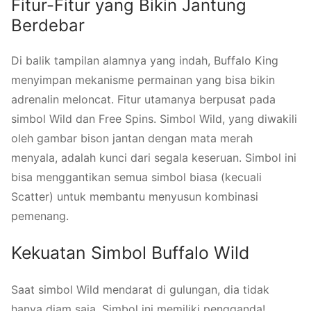
Fitur-Fitur yang Bikin Jantung
Berdebar
Di balik tampilan alamnya yang indah, Buffalo King
menyimpan mekanisme permainan yang bisa bikin
adrenalin meloncat. Fitur utamanya berpusat pada
simbol Wild dan Free Spins. Simbol Wild, yang diwakili
oleh gambar bison jantan dengan mata merah
menyala, adalah kunci dari segala keseruan. Simbol ini
bisa menggantikan semua simbol biasa (kecuali
Scatter) untuk membantu menyusun kombinasi
pemenang.
Kekuatan Simbol Buffalo Wild
Saat simbol Wild mendarat di gulungan, dia tidak
hanya diam saja. Simbol ini memiliki pengganda!