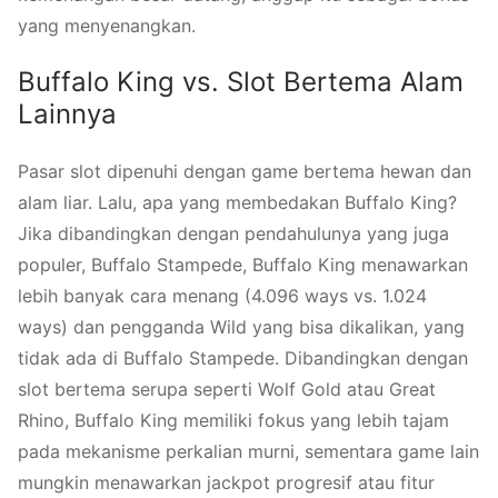
yang menyenangkan.
Buffalo King vs. Slot Bertema Alam
Lainnya
Pasar slot dipenuhi dengan game bertema hewan dan
alam liar. Lalu, apa yang membedakan Buffalo King?
Jika dibandingkan dengan pendahulunya yang juga
populer, Buffalo Stampede, Buffalo King menawarkan
lebih banyak cara menang (4.096 ways vs. 1.024
ways) dan pengganda Wild yang bisa dikalikan, yang
tidak ada di Buffalo Stampede. Dibandingkan dengan
slot bertema serupa seperti Wolf Gold atau Great
Rhino, Buffalo King memiliki fokus yang lebih tajam
pada mekanisme perkalian murni, sementara game lain
mungkin menawarkan jackpot progresif atau fitur