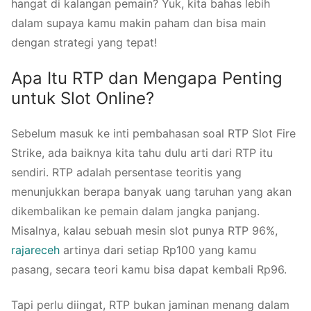
hangat di kalangan pemain? Yuk, kita bahas lebih
dalam supaya kamu makin paham dan bisa main
dengan strategi yang tepat!
Apa Itu RTP dan Mengapa Penting
untuk Slot Online?
Sebelum masuk ke inti pembahasan soal RTP Slot Fire
Strike, ada baiknya kita tahu dulu arti dari RTP itu
sendiri. RTP adalah persentase teoritis yang
menunjukkan berapa banyak uang taruhan yang akan
dikembalikan ke pemain dalam jangka panjang.
Misalnya, kalau sebuah mesin slot punya RTP 96%,
rajareceh
artinya dari setiap Rp100 yang kamu
pasang, secara teori kamu bisa dapat kembali Rp96.
Tapi perlu diingat, RTP bukan jaminan menang dalam