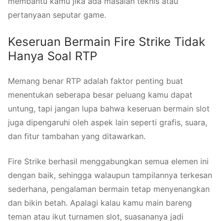
membantu kamu jika ada masalah teknis atau
pertanyaan seputar game.
Keseruan Bermain Fire Strike Tidak
Hanya Soal RTP
Memang benar RTP adalah faktor penting buat
menentukan seberapa besar peluang kamu dapat
untung, tapi jangan lupa bahwa keseruan bermain slot
juga dipengaruhi oleh aspek lain seperti grafis, suara,
dan fitur tambahan yang ditawarkan.
Fire Strike berhasil menggabungkan semua elemen ini
dengan baik, sehingga walaupun tampilannya terkesan
sederhana, pengalaman bermain tetap menyenangkan
dan bikin betah. Apalagi kalau kamu main bareng
teman atau ikut turnamen slot, suasananya jadi