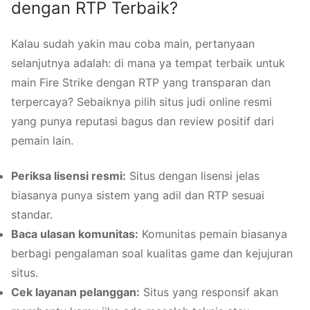
dengan RTP Terbaik?
Kalau sudah yakin mau coba main, pertanyaan
selanjutnya adalah: di mana ya tempat terbaik untuk
main Fire Strike dengan RTP yang transparan dan
terpercaya? Sebaiknya pilih situs judi online resmi
yang punya reputasi bagus dan review positif dari
pemain lain.
Periksa lisensi resmi:
Situs dengan lisensi jelas
biasanya punya sistem yang adil dan RTP sesuai
standar.
Baca ulasan komunitas:
Komunitas pemain biasanya
berbagi pengalaman soal kualitas game dan kejujuran
situs.
Cek layanan pelanggan:
Situs yang responsif akan