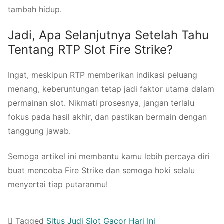
tambah hidup.
Jadi, Apa Selanjutnya Setelah Tahu
Tentang RTP Slot Fire Strike?
Ingat, meskipun RTP memberikan indikasi peluang
menang, keberuntungan tetap jadi faktor utama dalam
permainan slot. Nikmati prosesnya, jangan terlalu
fokus pada hasil akhir, dan pastikan bermain dengan
tanggung jawab.
Semoga artikel ini membantu kamu lebih percaya diri
buat mencoba Fire Strike dan semoga hoki selalu
menyertai tiap putaranmu!
Tagged
Situs Judi Slot Gacor Hari Ini