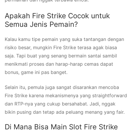
Apakah Fire Strike Cocok untuk
Semua Jenis Pemain?
Kalau kamu tipe pemain yang suka tantangan dengan
risiko besar, mungkin Fire Strike terasa agak biasa
saja. Tapi buat yang senang bermain santai sambil
menikmati proses dan harap-harap cemas dapat
bonus, game ini pas banget.
Selain itu, pemula juga sangat disarankan mencoba
Fire Strike karena mekanismenya yang straightforward
dan RTP-nya yang cukup bersahabat. Jadi, nggak
bikin pusing dan tetap ada peluang menang yang fair.
Di Mana Bisa Main Slot Fire Strike