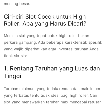
menang besar.
Ciri-ciri Slot Cocok untuk High
Roller: Apa yang Harus Dicari?
Memilih slot yang tepat untuk high roller bukan
perkara gampang. Ada beberapa karakteristik spesifik
yang wajib diperhatikan agar investasi taruhan Anda
tidak sia-sia:
1. Rentang Taruhan yang Luas dan
Tinggi
Taruhan minimum yang terlalu rendah dan maksimum
yang terbatas tentu tidak ideal bagi high roller. Cari
slot yang menawarkan taruhan max mencapai ratusan