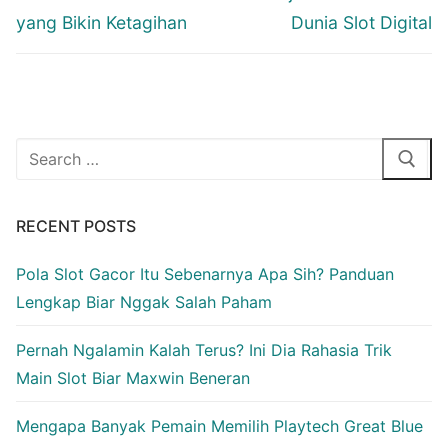
yang Bikin Ketagihan
Dunia Slot Digital
Search
for:
RECENT POSTS
Pola Slot Gacor Itu Sebenarnya Apa Sih? Panduan
Lengkap Biar Nggak Salah Paham
Pernah Ngalamin Kalah Terus? Ini Dia Rahasia Trik
Main Slot Biar Maxwin Beneran
Mengapa Banyak Pemain Memilih Playtech Great Blue