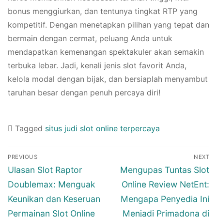
bonus menggiurkan, dan tentunya tingkat RTP yang
kompetitif. Dengan menetapkan pilihan yang tepat dan
bermain dengan cermat, peluang Anda untuk
mendapatkan kemenangan spektakuler akan semakin
terbuka lebar. Jadi, kenali jenis slot favorit Anda,
kelola modal dengan bijak, dan bersiaplah menyambut
taruhan besar dengan penuh percaya diri!
Tagged
situs judi slot online terpercaya
Post
PREVIOUS
NEXT
navigation
Previous
Next
Ulasan Slot Raptor
Mengupas Tuntas Slot
post:
post:
Doublemax: Menguak
Online Review NetEnt:
Keunikan dan Keseruan
Mengapa Penyedia Ini
Permainan Slot Online
Menjadi Primadona di