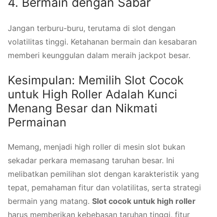
4. Bermain dengan Sabar
Jangan terburu-buru, terutama di slot dengan
volatilitas tinggi. Ketahanan bermain dan kesabaran
memberi keunggulan dalam meraih jackpot besar.
Kesimpulan: Memilih Slot Cocok
untuk High Roller Adalah Kunci
Menang Besar dan Nikmati
Permainan
Memang, menjadi high roller di mesin slot bukan
sekadar perkara memasang taruhan besar. Ini
melibatkan pemilihan slot dengan karakteristik yang
tepat, pemahaman fitur dan volatilitas, serta strategi
bermain yang matang.
Slot cocok untuk high roller
harus memberikan kebebasan taruhan tinggi, fitur