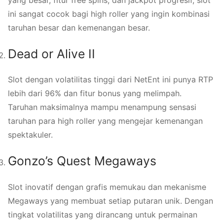
yang besar, fitur free spins, dan jackpot progresif, slot
ini sangat cocok bagi high roller yang ingin kombinasi
taruhan besar dan kemenangan besar.
Dead or Alive II
Slot dengan volatilitas tinggi dari NetEnt ini punya RTP
lebih dari 96% dan fitur bonus yang melimpah.
Taruhan maksimalnya mampu menampung sensasi
taruhan para high roller yang mengejar kemenangan
spektakuler.
Gonzo’s Quest Megaways
Slot inovatif dengan grafis memukau dan mekanisme
Megaways yang membuat setiap putaran unik. Dengan
tingkat volatilitas yang dirancang untuk permainan