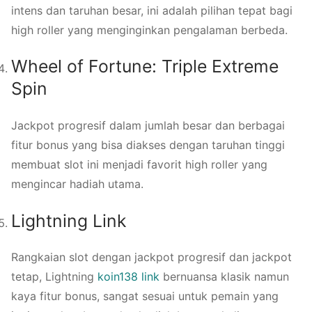
intens dan taruhan besar, ini adalah pilihan tepat bagi
high roller yang menginginkan pengalaman berbeda.
Wheel of Fortune: Triple Extreme
Spin
Jackpot progresif dalam jumlah besar dan berbagai
fitur bonus yang bisa diakses dengan taruhan tinggi
membuat slot ini menjadi favorit high roller yang
mengincar hadiah utama.
Lightning Link
Rangkaian slot dengan jackpot progresif dan jackpot
tetap, Lightning
koin138 link
bernuansa klasik namun
kaya fitur bonus, sangat sesuai untuk pemain yang