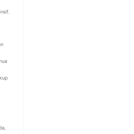
.
sif.
an
mua
ukup
a
da,