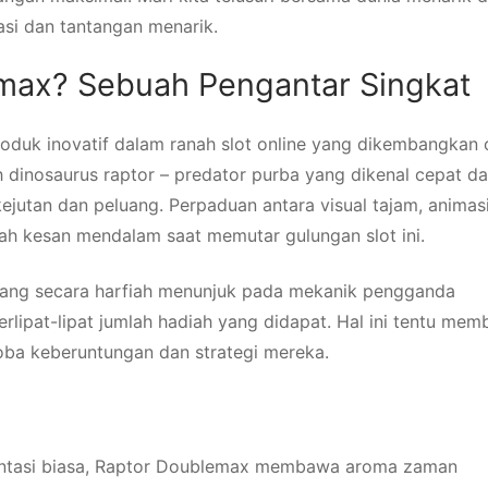
asi dan tantangan menarik.
emax? Sebuah Pengantar Singkat
oduk inovatif dalam ranah slot online yang dikembangkan 
 dinosaurus raptor – predator purba yang dikenal cepat d
ejutan dan peluang. Perpaduan antara visual tajam, animas
h kesan mendalam saat memutar gulungan slot ini.
, yang secara harfiah menunjuk pada mekanik pengganda
ipat-lipat jumlah hadiah yang didapat. Hal ini tentu mem
ba keberuntungan dan strategi mereka.
 fantasi biasa, Raptor Doublemax membawa aroma zaman