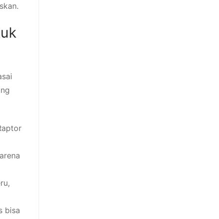
skan.
tuk
asai
ang
Raptor
Karena
ru,
s bisa