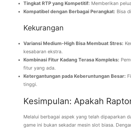
Tingkat RTP yang Kompetitif:
Memberikan pelua
Kompatibel dengan Berbagai Perangkat:
Bisa d
Kekurangan
Variansi Medium-High Bisa Membuat Stres:
Kem
kesabaran ekstra.
Kombinasi Fitur Kadang Terasa Kompleks:
Pemu
fitur yang ada.
Ketergantungan pada Keberuntungan Besar:
Fi
tinggi.
Kesimpulan: Apakah Rapto
Melalui berbagai aspek yang telah dipaparkan 
game ini bukan sekadar mesin slot biasa. Deng