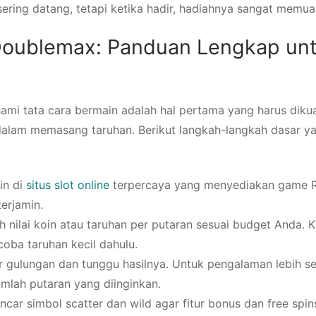
 sering datang, tetapi ketika hadir, hadiahnya sangat memua
 Doublemax: Panduan Lengkap un
mi tata cara bermain adalah hal pertama yang harus diku
 dalam memasang taruhan. Berikut langkah-langkah dasar y
in di
situs slot online
terpercaya yang menyediakan game 
erjamin.
 nilai koin atau taruhan per putaran sesuai budget Anda. 
coba taruhan kecil dahulu.
 gulungan dan tunggu hasilnya. Untuk pengalaman lebih se
umlah putaran yang diinginkan.
ar simbol scatter dan wild agar fitur bonus dan free spin