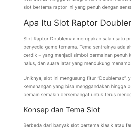
slot bertema raptor ini yang penuh dengan sens
Apa Itu Slot Raptor Doubl
Slot Raptor Doublemax merupakan salah satu pr
penyedia game ternama. Tema sentralnya adalah
cerdik – yang menjadi simbol permainan penuh k
halus, dan suara latar yang mendukung menamba
Uniknya, slot ini mengusung fitur “Doublemax”
kemenangan yang bisa menggandakan hingga berl
pemain semakin bersemangat untuk terus menco
Konsep dan Tema Slot
Berbeda dari banyak slot bertema klasik atau