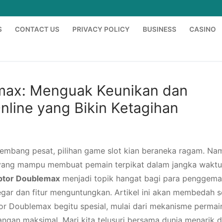
S
CONTACT US
PRIVACY POLICY
BUSINESS
CASINO
emax: Menguak Keunikan dan
nline yang Bikin Ketagihan
kembang pesat, pilihan game slot kian beraneka ragam. Na
 yang mampu membuat pemain terpikat dalam jangka waktu
aptor Doublemax
menjadi topik hangat bagi para penggemar
gar dan fitur menguntungkan. Artikel ini akan membedah s
r Doublemax begitu spesial, mulai dari mekanisme permai
angan maksimal. Mari kita telusuri bersama dunia menarik d